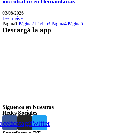
microtráfico en Hernandarias
03/08/2026
Leer más »
Página
1
Página
2
Página
3
Página
4
Página
5
Descargá la app
Síguenos en Nuestras
Redes Sociales
acebook
Instagram
Twitter