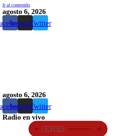
Ir al contenido
agosto 6, 2026
acebook
Instagram
Twitter
agosto 6, 2026
acebook
Instagram
Twitter
Radio en vivo