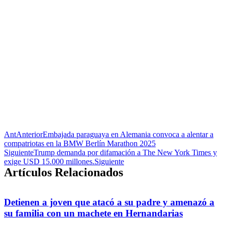
Ant
Anterior
Embajada paraguaya en Alemania convoca a alentar a
compatriotas en la BMW Berlín Marathon 2025
Siguiente
Trump demanda por difamación a The New York Times y
exige USD 15.000 millones.
Siguiente
Artículos Relacionados
Detienen a joven que atacó a su padre y amenazó a
su familia con un machete en Hernandarias