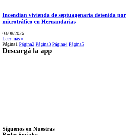
Incendian vivienda de septuagenaria detenida por
microtráfico en Hernandarias
03/08/2026
Leer más »
Página
1
Página
2
Página
3
Página
4
Página
5
Descargá la app
Síguenos en Nuestras
Redes Sociales