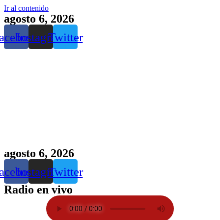
Ir al contenido
agosto 6, 2026
acebook
Instagram
Twitter
agosto 6, 2026
acebook
Instagram
Twitter
Radio en vivo