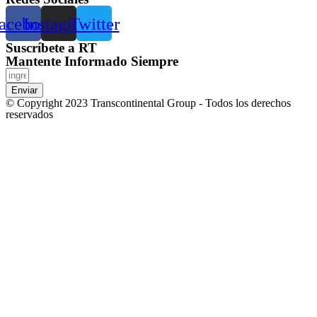
acebook
Instagram
Twitter
Suscríbete a RT
Mantente Informado Siempre
Enviar
© Copyright 2023 Transcontinental Group - Todos los derechos
reservados