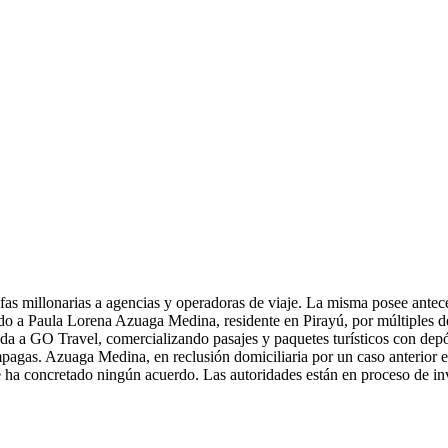
as millonarias a agencias y operadoras de viaje. La misma posee antece
o a Paula Lorena Azuaga Medina, residente en Pirayú, por múltiples de
a GO Travel, comercializando pasajes y paquetes turísticos con depósi
impagas. Azuaga Medina, en reclusión domiciliaria por un caso anterior 
ha concretado ningún acuerdo. Las autoridades están en proceso de inve