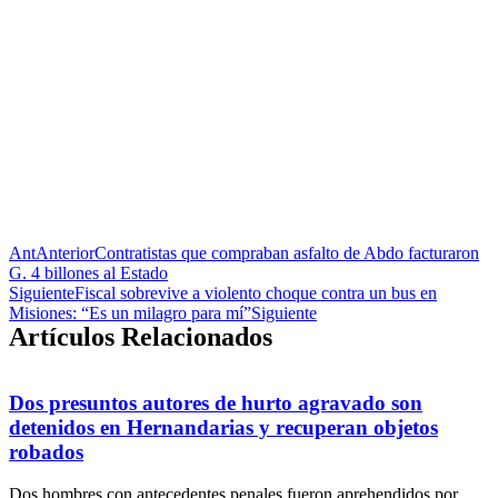
Ant
Anterior
Contratistas que compraban asfalto de Abdo facturaron
G. 4 billones al Estado
Siguiente
Fiscal sobrevive a violento choque contra un bus en
Misiones: “Es un milagro para mí”
Siguiente
Artículos Relacionados
Dos presuntos autores de hurto agravado son
detenidos en Hernandarias y recuperan objetos
robados
Dos hombres con antecedentes penales fueron aprehendidos por