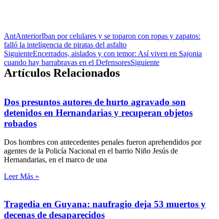
Ant
Anterior
Iban por celulares y se toparon con ropas y zapatos:
falló la inteligencia de piratas del asfalto
Siguiente
Encerrados, aislados y con temor: Así viven en Sajonia
cuando hay barrabravas en el Defensores
Siguiente
Artículos Relacionados
Dos presuntos autores de hurto agravado son
detenidos en Hernandarias y recuperan objetos
robados
Dos hombres con antecedentes penales fueron aprehendidos por
agentes de la Policía Nacional en el barrio Niño Jesús de
Hernandarias, en el marco de una
Leer Más »
Tragedia en Guyana: naufragio deja 53 muertos y
decenas de desaparecidos