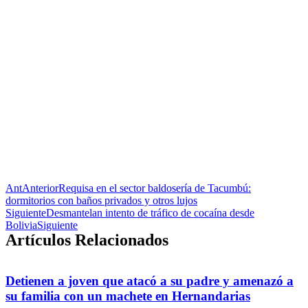
Ant
Anterior
Requisa en el sector baldosería de Tacumbú:
dormitorios con baños privados y otros lujos
Siguiente
Desmantelan intento de tráfico de cocaína desde
Bolivia
Siguiente
Artículos Relacionados
Detienen a joven que atacó a su padre y amenazó a
su familia con un machete en Hernandarias