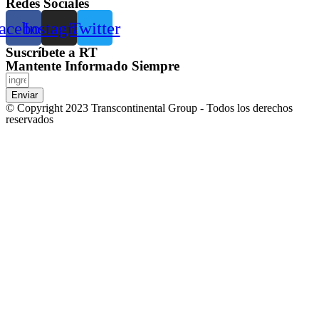
Redes Sociales
acebook
Instagram
Twitter
Suscríbete a RT
Mantente Informado Siempre
Enviar
© Copyright 2023 Transcontinental Group - Todos los derechos
reservados