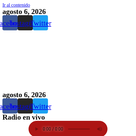
Ir al contenido
agosto 6, 2026
acebook
Instagram
Twitter
agosto 6, 2026
acebook
Instagram
Twitter
Radio en vivo