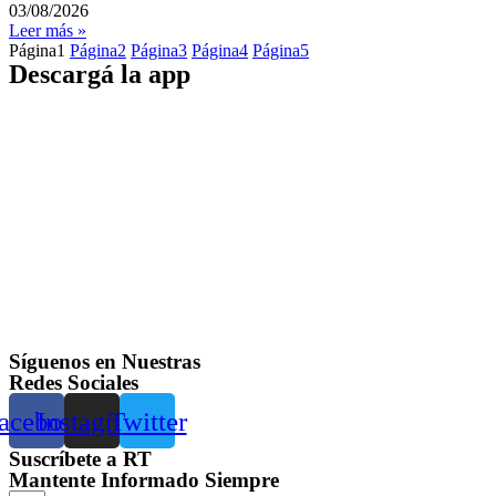
03/08/2026
Leer más »
Página
1
Página
2
Página
3
Página
4
Página
5
Descargá la app
Síguenos en Nuestras
Redes Sociales
acebook
Instagram
Twitter
Suscríbete a RT
Mantente Informado Siempre