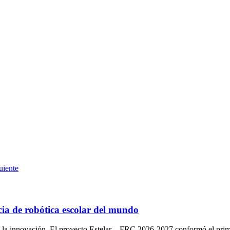
uiente
ia de robótica escolar del mundo
y la innovación. El proyecto Estelar – FRC 2026-2027 conformó el pri