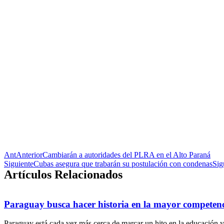
Ant
Anterior
Cambiarán a autoridades del PLRA en el Alto Paraná
Siguiente
Cubas asegura que trabarán su postulación con condenas
Sig
Artículos Relacionados
Paraguay busca hacer historia en la mayor competenc
Paraguay está cada vez más cerca de marcar un hito en la educación 