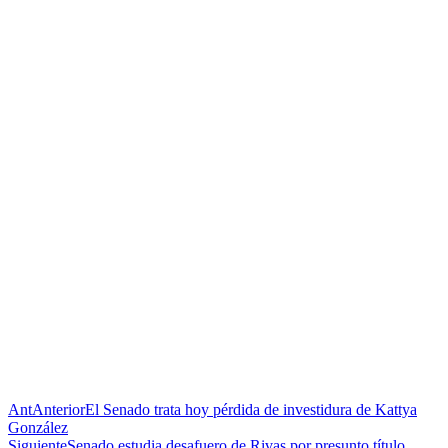
Ant
Anterior
El Senado trata hoy pérdida de investidura de Kattya
González
Siguiente
Senado estudia desafuero de Rivas por presunto título