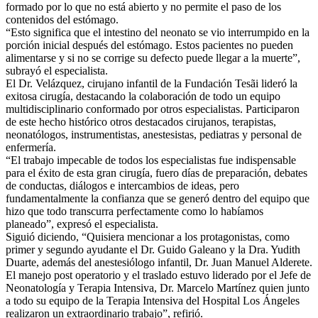
formado por lo que no está abierto y no permite el paso de los
contenidos del estómago.
“Esto significa que el intestino del neonato se vio interrumpido en la
porción inicial después del estómago. Estos pacientes no pueden
alimentarse y si no se corrige su defecto puede llegar a la muerte”,
subrayó el especialista.
El Dr. Velázquez, cirujano infantil de la Fundación Tesãi lideró la
exitosa cirugía, destacando la colaboración de todo un equipo
multidisciplinario conformado por otros especialistas. Participaron
de este hecho histórico otros destacados cirujanos, terapistas,
neonatólogos, instrumentistas, anestesistas, pediatras y personal de
enfermería.
“El trabajo impecable de todos los especialistas fue indispensable
para el éxito de esta gran cirugía, fuero días de preparación, debates
de conductas, diálogos e intercambios de ideas, pero
fundamentalmente la confianza que se generó dentro del equipo que
hizo que todo transcurra perfectamente como lo habíamos
planeado”, expresó el especialista.
Siguió diciendo, “Quisiera mencionar a los protagonistas, como
primer y segundo ayudante el Dr. Guido Galeano y la Dra. Yudith
Duarte, además del anestesiólogo infantil, Dr. Juan Manuel Alderete.
El manejo post operatorio y el traslado estuvo liderado por el Jefe de
Neonatología y Terapia Intensiva, Dr. Marcelo Martínez quien junto
a todo su equipo de la Terapia Intensiva del Hospital Los Ángeles
realizaron un extraordinario trabajo”, refirió.