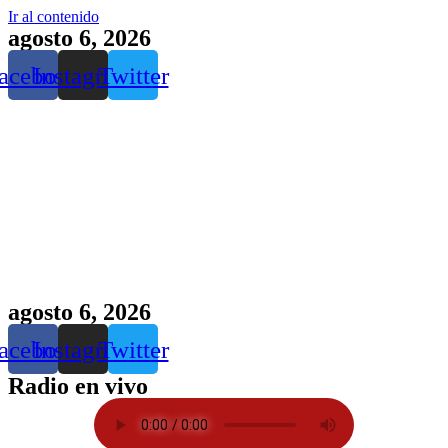
Ir al contenido
agosto 6, 2026
acebook
Instagram
Twitter
agosto 6, 2026
acebook
Instagram
Twitter
Radio en vivo