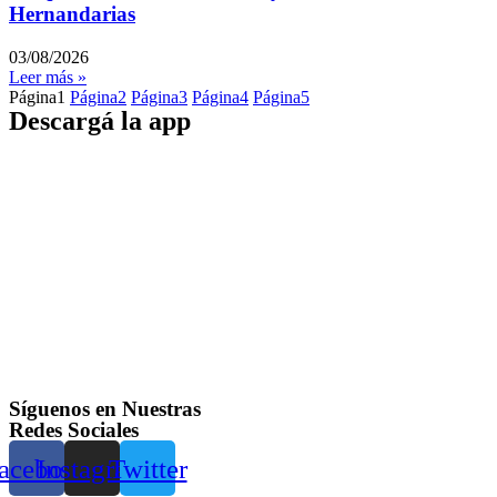
Hernandarias
03/08/2026
Leer más »
Página
1
Página
2
Página
3
Página
4
Página
5
Descargá la app
Síguenos en Nuestras
Redes Sociales
acebook
Instagram
Twitter