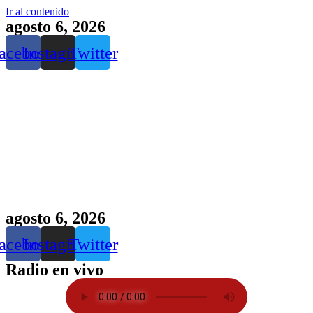
Ir al contenido
agosto 6, 2026
acebook
Instagram
Twitter
agosto 6, 2026
acebook
Instagram
Twitter
Radio en vivo