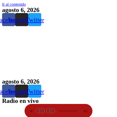
Ir al contenido
agosto 6, 2026
acebook
Instagram
Twitter
agosto 6, 2026
acebook
Instagram
Twitter
Radio en vivo