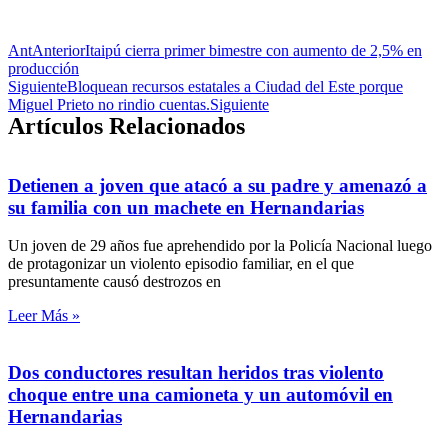
Ant
Anterior
Itaipú cierra primer bimestre con aumento de 2,5% en
producción
Siguiente
Bloquean recursos estatales a Ciudad del Este porque
Miguel Prieto no rindio cuentas.
Siguiente
Artículos Relacionados
Detienen a joven que atacó a su padre y amenazó a
su familia con un machete en Hernandarias
Un joven de 29 años fue aprehendido por la Policía Nacional luego
de protagonizar un violento episodio familiar, en el que
presuntamente causó destrozos en
Leer Más »
Dos conductores resultan heridos tras violento
choque entre una camioneta y un automóvil en
Hernandarias