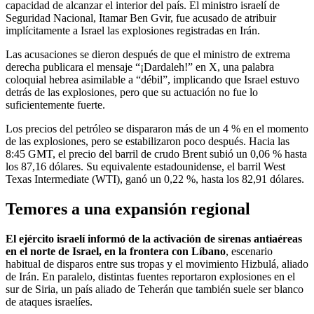
capacidad de alcanzar el interior del país. El ministro israelí de
Seguridad Nacional, Itamar Ben Gvir, fue acusado de atribuir
implícitamente a Israel las explosiones registradas en Irán.
Las acusaciones se dieron después de que el ministro de extrema
derecha publicara el mensaje “¡Dardaleh!” en X, una palabra
coloquial hebrea asimilable a “débil”, implicando que Israel estuvo
detrás de las explosiones, pero que su actuación no fue lo
suficientemente fuerte.
Los precios del petróleo se dispararon más de un 4 % en el momento
de las explosiones, pero se estabilizaron poco después. Hacia las
8:45 GMT, el precio del barril de crudo Brent subió un 0,06 % hasta
los 87,16 dólares. Su equivalente estadounidense, el barril West
Texas Intermediate (WTI), ganó un 0,22 %, hasta los 82,91 dólares.
Temores a una expansión regional
El ejército israelí informó de la activación de sirenas antiaéreas
en el norte de Israel, en la frontera con Líbano
, escenario
habitual de disparos entre sus tropas y el movimiento Hizbulá, aliado
de Irán. En paralelo, distintas fuentes reportaron explosiones en el
sur de Siria, un país aliado de Teherán que también suele ser blanco
de ataques israelíes.