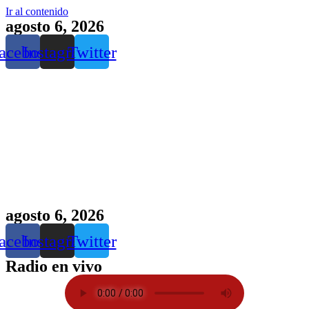
Ir al contenido
agosto 6, 2026
acebook
Instagram
Twitter
agosto 6, 2026
acebook
Instagram
Twitter
Radio en vivo