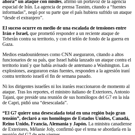
ahora” un ataque con misiles
, afirmó un portavoz de la agencia
espacial de Irán. La agencia de prensa Tasnim, citando a “fuentes
informadas”, negó por su parte que el país hubiera sufrido un ataque
“desde el extranjero”.
El suceso ocurre en medio de una escalada de tensiones entre
Irán e Israel,
que prometió responder a un reciente ataque de
Teherán contra su territorio, y con el telón de fondo de la guerra en
Gaza.
Medios estadounidenses como CNN aseguraron, citando a altos
funcionarios de su país, que Israel había lanzado un ataque contra el
territorio iraní y que había avisado de antemano a Washington. Las
explosiones, aseguraron estas fuentes, responden a la agresión iraní
contra territorio israelí el fin de semana pasado.
Ni los dirigentes israelíes ni los iraníes reaccionaron de momento al
ataque. Tras los reportes, el ministro italiano de Exteriores, Antonio
Tajani, que preside una reunión de sus homólogos del G7 en la isla
de Capri, pidió una “desescalada”.
“El G7 quiere una desescalada total en una región bajo gran
tensión”, declaró a sus homólogos de Estados Unidos, Canadá,
Reino Unido, Francia, Alemania y Japón.
La ministra canadiense
de Exteriores, Mélanie Joly, confirmó que el tema se abordaría en la
reunión del G7 de este viernes.