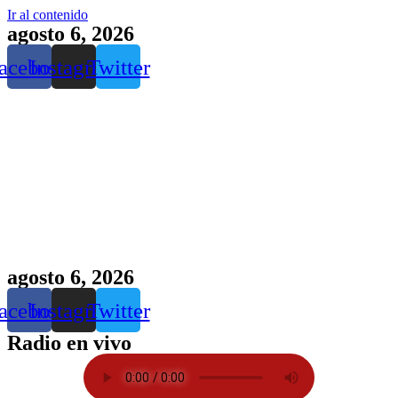
Ir al contenido
agosto 6, 2026
acebook
Instagram
Twitter
agosto 6, 2026
acebook
Instagram
Twitter
Radio en vivo