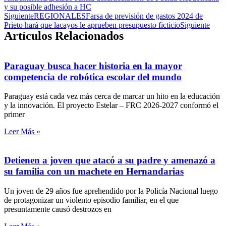
y su posible adhesión a HC
Siguiente
REGIONALESFarsa de previsión de gastos 2024 de
Prieto hará que lacayos le aprueben presupuesto ficticio
Siguiente
Artículos Relacionados
Paraguay busca hacer historia en la mayor
competencia de robótica escolar del mundo
Paraguay está cada vez más cerca de marcar un hito en la educación
y la innovación. El proyecto Estelar – FRC 2026-2027 conformó el
primer
Leer Más »
Detienen a joven que atacó a su padre y amenazó a
su familia con un machete en Hernandarias
Un joven de 29 años fue aprehendido por la Policía Nacional luego
de protagonizar un violento episodio familiar, en el que
presuntamente causó destrozos en