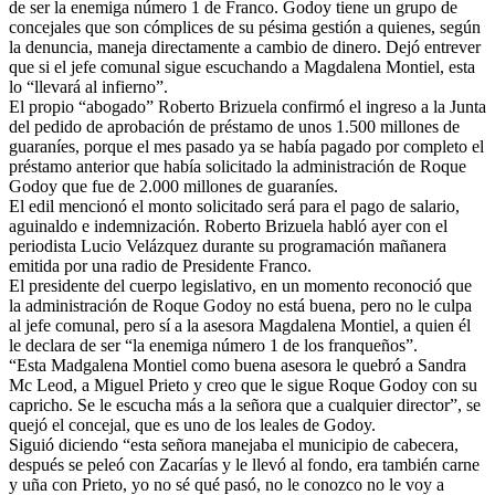
de ser la enemiga número 1 de Franco. Godoy tiene un grupo de
concejales que son cómplices de su pésima gestión a quienes, según
la denuncia, maneja directamente a cambio de dinero. Dejó entrever
que si el jefe comunal sigue escuchando a Magdalena Montiel, esta
lo “llevará al infierno”.
El propio “abogado” Roberto Brizuela confirmó el ingreso a la Junta
del pedido de aprobación de préstamo de unos 1.500 millones de
guaraníes, porque el mes pasado ya se había pagado por completo el
préstamo anterior que había solicitado la administración de Roque
Godoy que fue de 2.000 millones de guaraníes.
El edil mencionó el monto solicitado será para el pago de salario,
aguinaldo e indemnización. Roberto Brizuela habló ayer con el
periodista Lucio Velázquez durante su programación mañanera
emitida por una radio de Presidente Franco.
El presidente del cuerpo legislativo, en un momento reconoció que
la administración de Roque Godoy no está buena, pero no le culpa
al jefe comunal, pero sí a la asesora Magdalena Montiel, a quien él
le declara de ser “la enemiga número 1 de los franqueños”.
“Esta Madgalena Montiel como buena asesora le quebró a Sandra
Mc Leod, a Miguel Prieto y creo que le sigue Roque Godoy con su
capricho. Se le escucha más a la señora que a cualquier director”, se
quejó el concejal, que es uno de los leales de Godoy.
Siguió diciendo “esta señora manejaba el municipio de cabecera,
después se peleó con Zacarías y le llevó al fondo, era también carne
y uña con Prieto, yo no sé qué pasó, no le conozco no le voy a