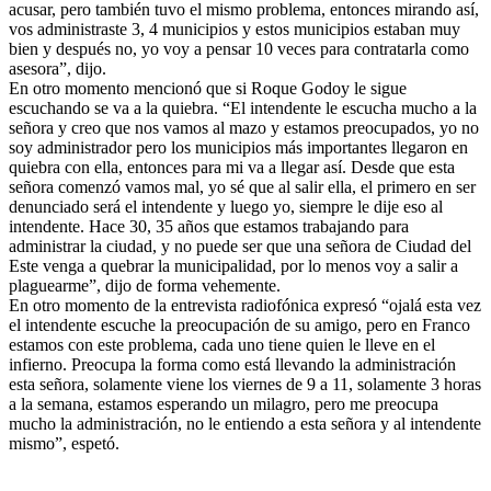
acusar, pero también tuvo el mismo problema, entonces mirando así,
vos administraste 3, 4 municipios y estos municipios estaban muy
bien y después no, yo voy a pensar 10 veces para contratarla como
asesora”, dijo.
En otro momento mencionó que si Roque Godoy le sigue
escuchando se va a la quiebra. “El intendente le escucha mucho a la
señora y creo que nos vamos al mazo y estamos preocupados, yo no
soy administrador pero los municipios más importantes llegaron en
quiebra con ella, entonces para mi va a llegar así. Desde que esta
señora comenzó vamos mal, yo sé que al salir ella, el primero en ser
denunciado será el intendente y luego yo, siempre le dije eso al
intendente. Hace 30, 35 años que estamos trabajando para
administrar la ciudad, y no puede ser que una señora de Ciudad del
Este venga a quebrar la municipalidad, por lo menos voy a salir a
plaguearme”, dijo de forma vehemente.
En otro momento de la entrevista radiofónica expresó “ojalá esta vez
el intendente escuche la preocupación de su amigo, pero en Franco
estamos con este problema, cada uno tiene quien le lleve en el
infierno. Preocupa la forma como está llevando la administración
esta señora, solamente viene los viernes de 9 a 11, solamente 3 horas
a la semana, estamos esperando un milagro, pero me preocupa
mucho la administración, no le entiendo a esta señora y al intendente
mismo”, espetó.