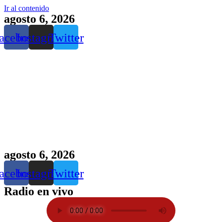
Ir al contenido
agosto 6, 2026
acebook
Instagram
Twitter
agosto 6, 2026
acebook
Instagram
Twitter
Radio en vivo