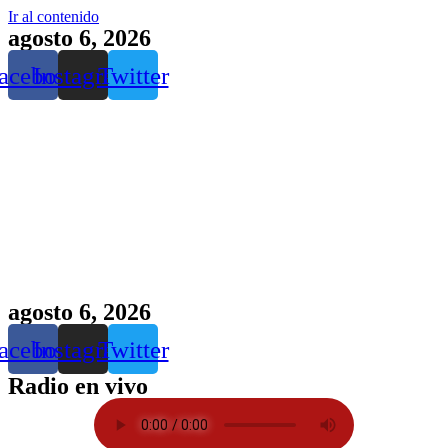
Ir al contenido
agosto 6, 2026
acebook
Instagram
Twitter
agosto 6, 2026
acebook
Instagram
Twitter
Radio en vivo