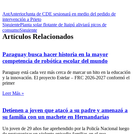
Ant
Anterior
Junta de CDE sesionará en medio del pedido de
intervención a Prieto
Siguiente
Planta solar flotante de Itaipú aliviará picos de
consumo
Siguiente
Artículos Relacionados
Paraguay busca hacer historia en la mayor
competencia de robótica escolar del mundo
Paraguay está cada vez más cerca de marcar un hito en la educación
y la innovación. El proyecto Estelar – FRC 2026-2027 conformó el
primer
Leer Más »
Detienen a joven que atacó a su padre y amenazó a
su familia con un machete en Hernandarias
Un joven de 29 años fue aprehendido por la Policía Nacional luego
de protagonizar un violento episodio familiar, en el que