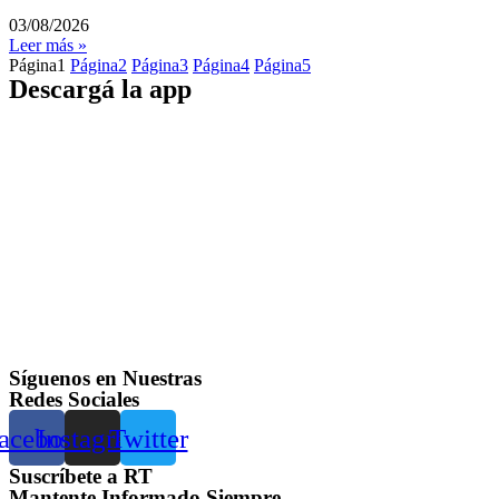
03/08/2026
Leer más »
Página
1
Página
2
Página
3
Página
4
Página
5
Descargá la app
Síguenos en Nuestras
Redes Sociales
acebook
Instagram
Twitter
Suscríbete a RT
Mantente Informado Siempre