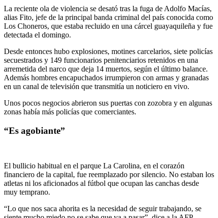
La reciente ola de violencia se desató tras la fuga de Adolfo Macías,
alias Fito, jefe de la principal banda criminal del país conocida como
Los Choneros, que estaba recluido en una cárcel guayaquileña y fue
detectada el domingo.
Desde entonces hubo explosiones, motines carcelarios, siete policías
secuestrados y 149 funcionarios penitenciarios retenidos en una
arremetida del narco que deja 14 muertos, según el último balance.
Además hombres encapuchados irrumpieron con armas y granadas
en un canal de televisión que transmitía un noticiero en vivo.
Unos pocos negocios abrieron sus puertas con zozobra y en algunas
zonas había más policías que comerciantes.
“Es agobiante”
El bullicio habitual en el parque La Carolina, en el corazón
financiero de la capital, fue reemplazado por silencio. No estaban los
atletas ni los aficionados al fútbol que ocupan las canchas desde
muy temprano.
“Lo que nos saca ahorita es la necesidad de seguir trabajando, se
siente mucho miedo no se sabe que va a pasar”, dice a la AFP