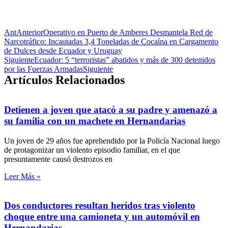
Ant
Anterior
Operativo en Puerto de Amberes Desmantela Red de
Narcotráfico: Incautadas 3,4 Toneladas de Cocaína en Cargamento
de Dulces desde Ecuador y Uruguay
Siguiente
Ecuador: 5 “terroristas” abatidos y más de 300 detenidos
por las Fuerzas Armadas
Siguiente
Artículos Relacionados
Detienen a joven que atacó a su padre y amenazó a
su familia con un machete en Hernandarias
Un joven de 29 años fue aprehendido por la Policía Nacional luego
de protagonizar un violento episodio familiar, en el que
presuntamente causó destrozos en
Leer Más »
Dos conductores resultan heridos tras violento
choque entre una camioneta y un automóvil en
Hernandarias