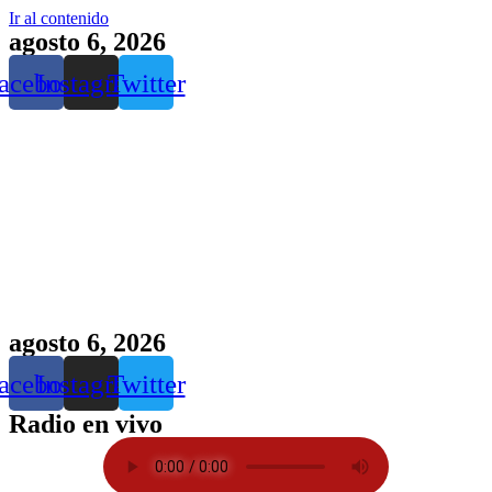
Ir al contenido
agosto 6, 2026
acebook
Instagram
Twitter
agosto 6, 2026
acebook
Instagram
Twitter
Radio en vivo