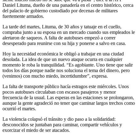
Daniel Lituma, dueño de una panadería en el centro histórico, cerca
del palacio de gobierno custodiado por decenas de militares
fuertemente armados.
La tarde del martes, Lituma, de 30 años y tatuaje en el cuello,
compraba junto a su esposa en un mercado cuando sus empleados le
alertaron de saqueos. A falta de autobuses empezó a correr
desesperado para reunirse con su hija y ponerse a salvo en casa.
Hoy la necesidad económica le obligó a trabajar en una ciudad
desolada. La idea de que un nuevo ataque ocurra en cualquier
momento le roba la tranquilidad. “Es agobiante. Uno tiene que salir
todos los días porque nadie nos soluciona el tema del dinero, pero
(venimos) con mucho miedo, incertidumbre”, expresa.
La falta de transporte público hacía estragos este miércoles. Unos
pocos autobuses circulaban con escasos pasajeros y menor
frecuencia de la usual. Las esperas en las estaciones se prolongaron,
aunque la gente agradeció no tener que caminar largos trechos como
ocurrió el martes.
La violencia colapsó el tránsito y dio paso a la solidaridad:
desconocidos se juntaban para caminar, compartir vehículos y
exorcizar el miedo de ser atacados.