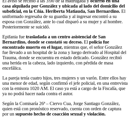
El aviso se recibió a las 3:00 de la madrugada y
ocurrió en una
casa alquilada por González y ubicada al lado del domicilio del
suboficial, en la Cñía. Heriberta Matiauda, San Bernardino.
El
uniformado regresaba de su guardia y al ingresar encontró a su
esposa con González, ante lo cual disparó a su mujer y al hombre.
Posteriormente se suicidó.
Epifania fue
trasladada a un centro asistencial de San
Bernardino, donde se constató su deceso.
El
policía fue
encontrado muerto en el lugar,
mientras que, el señor González
fue llevado a un hospital de la zona y luego derivado al Hospital del
Trauma, donde se encuentra en estado delicado. González recibió
una herida en la cabeza, lado izquierdo, con pérdida de masa
encefálica.
La pareja tenía cuatro hijos, tres mujeres y un varón. Entre ellos hay
una menor de edad, según confirmó el jefe policial, en una entrevista
con la emisora 1020 AM. El caso ya está a cargo de la Fiscalía, que
ya no podrá hacer nada contra el autor.
Según la Comisaría 26ª – Ciervo Cua, Jorge Santiago González,
quien está con pronóstico reservado, cuenta con orden de captura
por un
supuesto hecho de coacción sexual y violación.