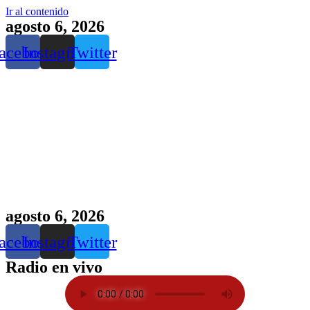
Ir al contenido
agosto 6, 2026
acebook
Instagram
Twitter
agosto 6, 2026
acebook
Instagram
Twitter
Radio en vivo