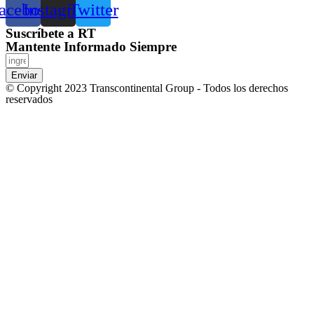
acebook
Instagram
Twitter
Suscríbete a RT
Mantente Informado Siempre
Enviar
© Copyright 2023 Transcontinental Group - Todos los derechos
reservados