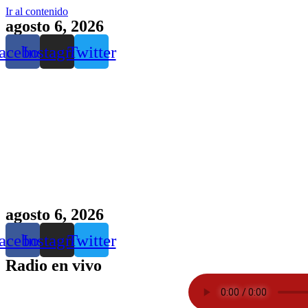
Ir al contenido
agosto 6, 2026
acebook
Instagram
Twitter
agosto 6, 2026
acebook
Instagram
Twitter
Radio en vivo