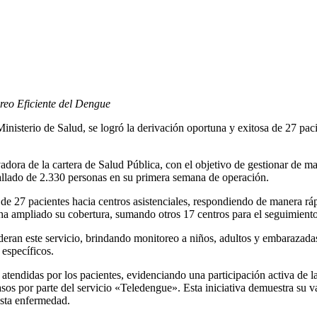
reo Eficiente del Dengue
inisterio de Salud, se logró la derivación oportuna y exitosa de 27 pac
ora de la cartera de Salud Pública, con el objetivo de gestionar de man
tallado de 2.330 personas en su primera semana de operación.
a de 27 pacientes hacia centros asistenciales, respondiendo de manera rá
ha ampliado su cobertura, sumando otros 17 centros para el seguimiento
lideran este servicio, brindando monitoreo a niños, adultos y embaraza
 específicos.
n atendidas por los pacientes, evidenciando una participación activa de
asos por parte del servicio «Teledengue». Esta iniciativa demuestra su 
esta enfermedad.