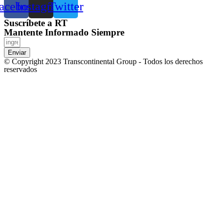
acebook
Instagram
Twitter
Suscríbete a RT
Mantente Informado Siempre
Enviar
© Copyright 2023 Transcontinental Group - Todos los derechos
reservados