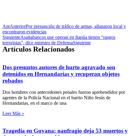
Ant
Anterior
Por presunción de tráfico de armas, allanaron local y
encontraron evidencias
Siguiente
Asaltabancos que operan en Itapúa tienen “rasgos
terroristas”, dice ministro de Defensa
Siguiente
Artículos Relacionados
Dos presuntos autores de hurto agravado son
detenidos en Hernandarias y recuperan objetos
robados
Dos hombres con antecedentes penales fueron aprehendidos por
agentes de la Policía Nacional en el barrio Niño Jesús de
Hernandarias, en el marco de una
Leer Más »
Tragedia en Guyana: naufragio deja 53 muertos y