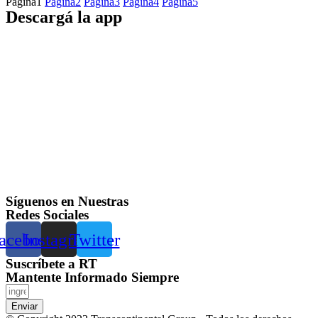
Página
1
Página
2
Página
3
Página
4
Página
5
Descargá la app
Síguenos en Nuestras
Redes Sociales
acebook
Instagram
Twitter
Suscríbete a RT
Mantente Informado Siempre
Enviar