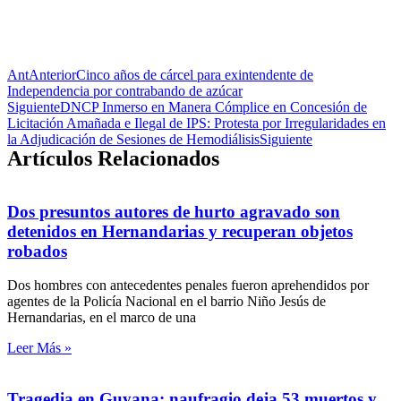
Ant
Anterior
Cinco años de cárcel para exintendente de
Independencia por contrabando de azúcar
Siguiente
DNCP Inmerso en Manera Cómplice en Concesión de
Licitación Amañada e Ilegal de IPS: Protesta por Irregularidades en
la Adjudicación de Sesiones de Hemodiálisis
Siguiente
Artículos Relacionados
Dos presuntos autores de hurto agravado son
detenidos en Hernandarias y recuperan objetos
robados
Dos hombres con antecedentes penales fueron aprehendidos por
agentes de la Policía Nacional en el barrio Niño Jesús de
Hernandarias, en el marco de una
Leer Más »
Tragedia en Guyana: naufragio deja 53 muertos y