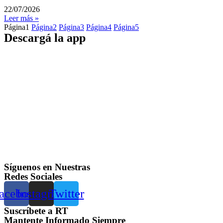
22/07/2026
Leer más »
Página
1
Página
2
Página
3
Página
4
Página
5
Descargá la app
Síguenos en Nuestras
Redes Sociales
acebook
Instagram
Twitter
Suscríbete a RT
Mantente Informado Siempre