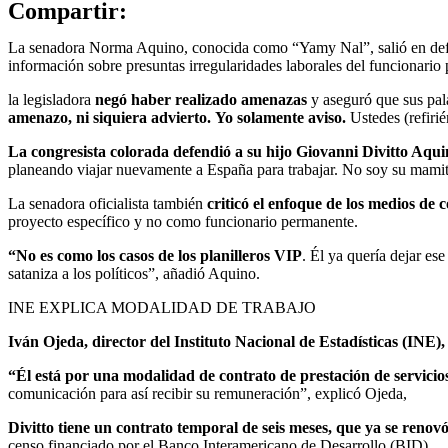
Compartir:
La senadora Norma Aquino, conocida como “Yamy Nal”, salió en defen
información sobre presuntas irregularidades laborales del funcionario 
la legisladora
negó haber realizado amenazas
y aseguró que sus pal
amenazo, ni siquiera advierto.
Yo solamente aviso.
Ustedes (refiri
La congresista colorada defendió a su hijo Giovanni Divitto Aqu
planeando viajar nuevamente a España para trabajar. No soy su mamita
La senadora oficialista también
criticó el enfoque de los medios de
proyecto específico y no como funcionario permanente.
“No es como los casos de los planilleros VIP
. Él ya quería dejar es
sataniza a los políticos”, añadió Aquino.
INE EXPLICA MODALIDAD DE TRABAJO
Iván Ojeda, director del Instituto Nacional de Estadísticas (INE),
“Él está por una modalidad de contrato de prestación de servicio
comunicación para así recibir su remuneración”, explicó Ojeda,
Divitto tiene un contrato temporal de seis meses, que ya se renovó
censo financiado por el Banco Interamericano de Desarrollo (BID).