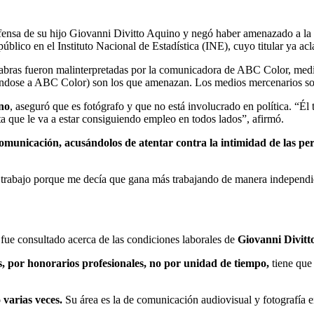
sa de su hijo Giovanni Divitto Aquino y negó haber amenazado a la pe
público en el Instituto Nacional de Estadística (INE), cuyo titular ya a
abras fueron malinterpretadas por la comunicadora de ABC Color, medio 
éndose a ABC Color) son los que amenazan. Los medios mercenarios so
ino
, aseguró que es fotógrafo y que no está involucrado en política. “Él 
 que le va a estar consiguiendo empleo en todos lados”, afirmó.
 comunicación, acusándolos de atentar contra la intimidad de las pe
e trabajo porque me decía que gana más trabajando de manera independien
fue consultado acerca de las condiciones laborales de
Giovanni Divitt
s, por honorarios profesionales, no por unidad de tiempo,
tiene que
 varias veces.
Su área es la de comunicación audiovisual y fotografía en