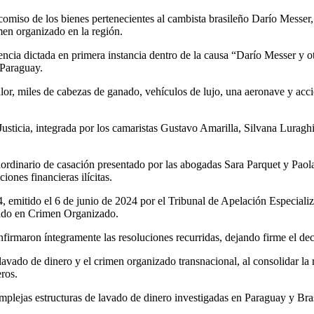
comiso de los bienes pertenecientes al cambista brasileño Darío Messe
imen organizado en la región.
entencia dictada en primera instancia dentro de la causa “Darío Messer y
 Paraguay.
lor, miles de cabezas de ganado, vehículos de lujo, una aeronave y acci
Justicia, integrada por los camaristas Gustavo Amarilla, Silvana Luragh
traordinario de casación presentado por las abogadas Sara Parquet y Pao
ones financieras ilícitas.
, emitido el 6 de junio de 2024 por el Tribunal de Apelación Especial
izado en Crimen Organizado.
firmaron íntegramente las resoluciones recurridas, dejando firme el deco
avado de dinero y el crimen organizado transnacional, al consolidar la r
ros.
plejas estructuras de lavado de dinero investigadas en Paraguay y Bra