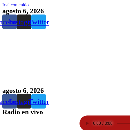
Ir al contenido
agosto 6, 2026
acebook
Instagram
Twitter
agosto 6, 2026
acebook
Instagram
Twitter
Radio en vivo