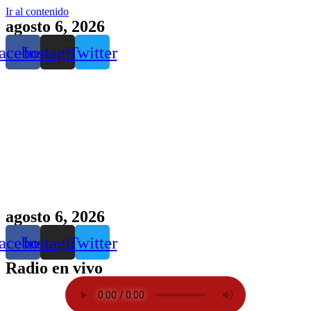
Ir al contenido
agosto 6, 2026
acebook
Instagram
Twitter
agosto 6, 2026
acebook
Instagram
Twitter
Radio en vivo