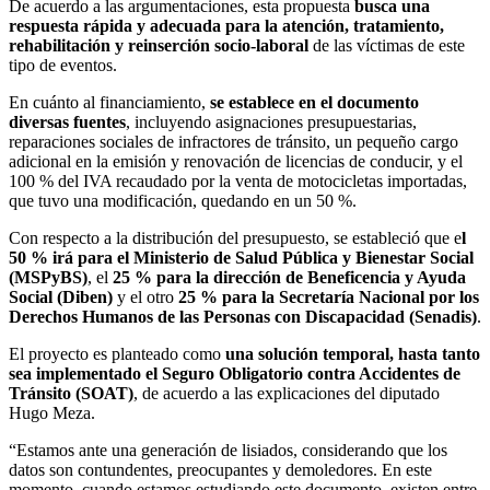
De acuerdo a las argumentaciones, esta propuesta
busca una
respuesta rápida y adecuada para la atención, tratamiento,
rehabilitación y reinserción socio-laboral
de las víctimas de este
tipo de eventos.
En cuánto al financiamiento,
se establece en el documento
diversas fuentes
, incluyendo asignaciones presupuestarias,
reparaciones sociales de infractores de tránsito, un pequeño cargo
adicional en la emisión y renovación de licencias de conducir, y el
100 % del IVA recaudado por la venta de motocicletas importadas,
que tuvo una modificación, quedando en un 50 %.
Con respecto a la distribución del presupuesto, se estableció que e
l
50 % irá para el Ministerio de Salud Pública y Bienestar Social
(MSPyBS)
, el
25 % para la dirección de Beneficencia y Ayuda
Social (Diben)
y el otro
25 % para la Secretaría Nacional por los
Derechos Humanos de las Personas con Discapacidad (Senadis)
.
El proyecto es planteado como
una solución temporal, hasta tanto
sea implementado el Seguro Obligatorio contra Accidentes de
Tránsito (SOAT)
, de acuerdo a las explicaciones del diputado
Hugo Meza.
“Estamos ante una generación de lisiados, considerando que los
datos son contundentes, preocupantes y demoledores. En este
momento, cuando estamos estudiando este documento, existen entre