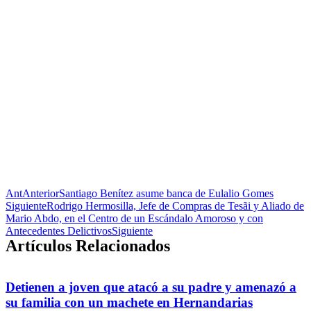
Ant
Anterior
Santiago Benítez asume banca de Eulalio Gomes
Siguiente
Rodrigo Hermosilla, Jefe de Compras de Tesãi y Aliado de
Mario Abdo, en el Centro de un Escándalo Amoroso y con
Antecedentes Delictivos
Siguiente
Artículos Relacionados
Detienen a joven que atacó a su padre y amenazó a
su familia con un machete en Hernandarias