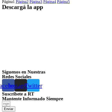
Página
1
Página
2
Página
3
Página
4
Página
5
Descargá la app
Síguenos en Nuestras
Redes Sociales
acebook
Instagram
Twitter
Suscríbete a RT
Mantente Informado Siempre
Enviar