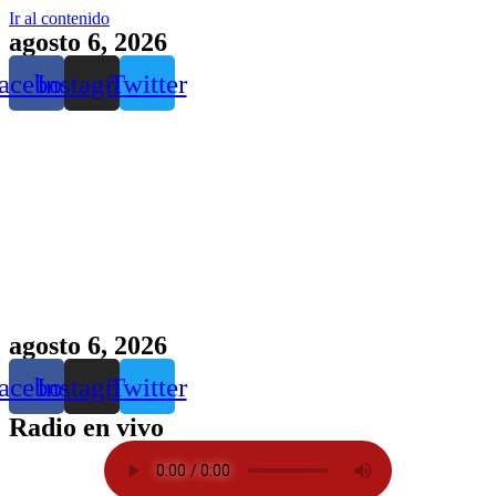
Ir al contenido
agosto 6, 2026
acebook
Instagram
Twitter
agosto 6, 2026
acebook
Instagram
Twitter
Radio en vivo