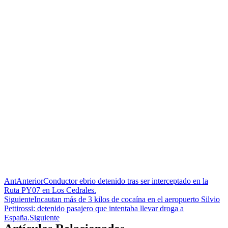
Ant
Anterior
Conductor ebrio detenido tras ser interceptado en la
Ruta PY07 en Los Cedrales.
Siguiente
Incautan más de 3 kilos de cocaína en el aeropuerto Silvio
Pettirossi: detenido pasajero que intentaba llevar droga a
España.
Siguiente