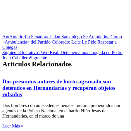
Ant
Anterior
La Senadora Lilian Samaniego Se Autodefine Como
«Ambulancia» del Partido Colorado; Leite Le Pide Respetar a
Colegas
Siguiente
Operativo Pavo Real: Detienen a una abogada en Pedro
Juan Caballero
Siguiente
Artículos Relacionados
Dos presuntos autores de hurto agravado son
detenidos en Hernandarias y recuperan objetos
robados
Dos hombres con antecedentes penales fueron aprehendidos por
agentes de la Policía Nacional en el barrio Niño Jesús de
Hernandarias, en el marco de una
Leer Más »