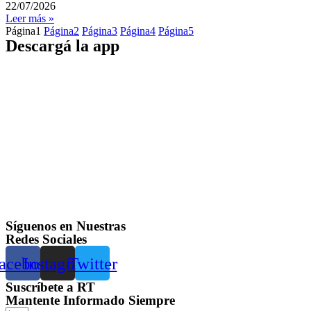
22/07/2026
Leer más »
Página
1
Página
2
Página
3
Página
4
Página
5
Descargá la app
Síguenos en Nuestras
Redes Sociales
acebook
Instagram
Twitter
Suscríbete a RT
Mantente Informado Siempre