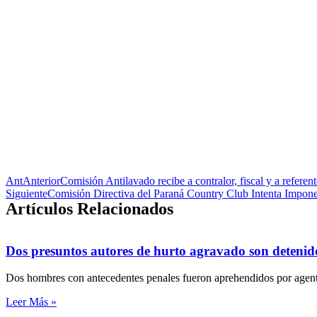
Ant
Anterior
Comisión Antilavado recibe a contralor, fiscal y a refere
Siguiente
Comisión Directiva del Paraná Country Club Intenta Impone
Artículos Relacionados
Dos presuntos autores de hurto agravado son detenid
Dos hombres con antecedentes penales fueron aprehendidos por agente
Leer Más »