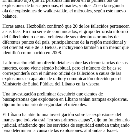
El ministro dijo que 12 personas murieron en la primera ola de
explosiones de buscapersonas, el martes; y otras 25 en la segunda
ola de explosiones de walkie-talkie, el miércoles, según este nuevo
balance.
Horas antes, Hezbollah confirmó que 20 de los fallecidos pertenecen
a sus filas. En una serie de comunicados, el grupo terrorista informó
del fallecimiento de una veintena de sus miembros oriundos de
diferentes puntos del país, principalmente de la región meridional y
del oriental Valle de la Bekaa, e incluyendo también a un menor que
identificó como nacido en 2008.
La formación chií no ofreció detalles sobre las circunstancias de sus
muertes, como viene siendo habitual, pero el número de bajas se
correspondería con el número oficial de fallecidos a causa de las
explosiones en aparatos de radio y comunicación ofrecido por el
Ministerio de Salud Pública del Líbano en la víspera.
Una investigación preliminar descubrió que cientos de
buscapersonas que explotaron en Líbano tenían trampas explosivas,
dijo un funcionario de seguridad el miércoles.
El Líbano ha abierto una investigación sobre las explosiones del
martes que todavía está “en sus primeras etapas”, dijo un funcionario
judicial, añadiendo que los servicios de seguridad estaban trabajando
para determinar la causa de las explosiones, atribuidas a Israel.