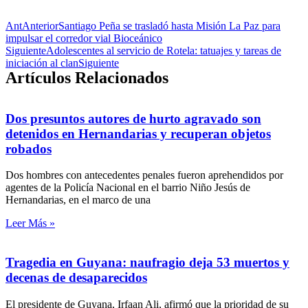
Ant
Anterior
Santiago Peña se trasladó hasta Misión La Paz para
impulsar el corredor vial Bioceánico
Siguiente
Adolescentes al servicio de Rotela: tatuajes y tareas de
iniciación al clan
Siguiente
Artículos Relacionados
Dos presuntos autores de hurto agravado son
detenidos en Hernandarias y recuperan objetos
robados
Dos hombres con antecedentes penales fueron aprehendidos por
agentes de la Policía Nacional en el barrio Niño Jesús de
Hernandarias, en el marco de una
Leer Más »
Tragedia en Guyana: naufragio deja 53 muertos y
decenas de desaparecidos
El presidente de Guyana, Irfaan Ali, afirmó que la prioridad de su