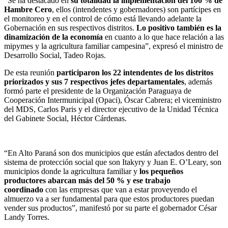
“Se ha destacado en
su totalidad la implementación del 100 % de
Hambre Cero
, ellos (intendentes y gobernadores) son partícipes en
el monitoreo y en el control de cómo está llevando adelante la
Gobernación en sus respectivos distritos.
Lo positivo también es la
dinamización de la economía
en cuanto a lo que hace relación a las
mipymes y la agricultura familiar campesina”, expresó el ministro de
Desarrollo Social, Tadeo Rojas.
De esta reunión
participaron los 22 intendentes de los distritos
priorizados y sus 7 respectivos jefes departamentales
, además
formó parte el presidente de la Organización Paraguaya de
Cooperación Intermunicipal (Opaci), Óscar Cabrera; el viceministro
del MDS, Carlos Paris y el director ejecutivo de la Unidad Técnica
del Gabinete Social, Héctor Cárdenas.
“En Alto Paraná son dos municipios que están afectados dentro del
sistema de protección social que son Itakyry y Juan E. O’Leary, son
municipios donde la agricultura familiar y
los pequeños
productores abarcan más del 50 % y ese trabajo
coordinado
con las empresas que van a estar proveyendo el
almuerzo va a ser fundamental para que estos productores puedan
vender sus productos”, manifestó por su parte el gobernador César
Landy Torres.