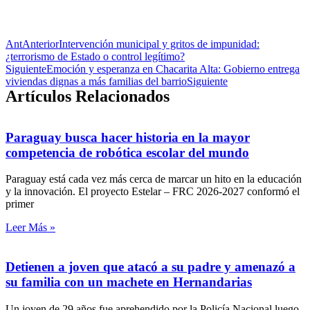
Ant
Anterior
Intervención municipal y gritos de impunidad:
¿terrorismo de Estado o control legítimo?
Siguiente
Emoción y esperanza en Chacarita Alta: Gobierno entrega
viviendas dignas a más familias del barrio
Siguiente
Artículos Relacionados
Paraguay busca hacer historia en la mayor
competencia de robótica escolar del mundo
Paraguay está cada vez más cerca de marcar un hito en la educación
y la innovación. El proyecto Estelar – FRC 2026-2027 conformó el
primer
Leer Más »
Detienen a joven que atacó a su padre y amenazó a
su familia con un machete en Hernandarias
Un joven de 29 años fue aprehendido por la Policía Nacional luego