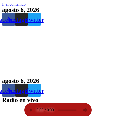
Ir al contenido
agosto 6, 2026
acebook
Instagram
Twitter
agosto 6, 2026
acebook
Instagram
Twitter
Radio en vivo