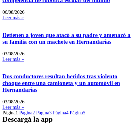
competencia de robótica escolar del mundo
06/08/2026
Leer más »
Detienen a joven que atacó a su padre y amenazó a
su familia con un machete en Hernandarias
03/08/2026
Leer más »
Dos conductores resultan heridos tras violento
choque entre una camioneta y un automóvil en
Hernandarias
03/08/2026
Leer más »
Página
1
Página
2
Página
3
Página
4
Página
5
Descargá la app