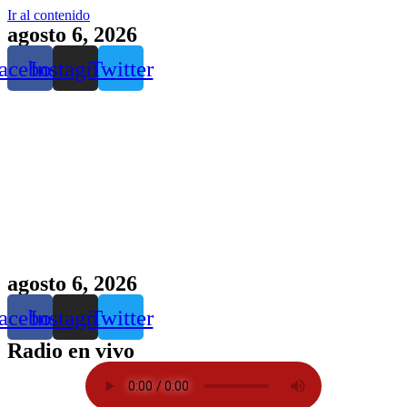
Ir al contenido
agosto 6, 2026
acebook
Instagram
Twitter
agosto 6, 2026
acebook
Instagram
Twitter
Radio en vivo