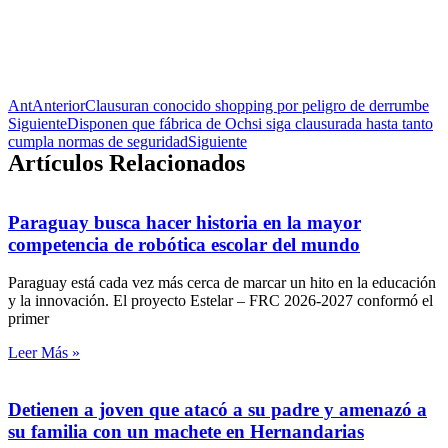
Ant
Anterior
Clausuran conocido shopping por peligro de derrumbe
Siguiente
Disponen que fábrica de Ochsi siga clausurada hasta tanto
cumpla normas de seguridad
Siguiente
Artículos Relacionados
Paraguay busca hacer historia en la mayor
competencia de robótica escolar del mundo
Paraguay está cada vez más cerca de marcar un hito en la educación
y la innovación. El proyecto Estelar – FRC 2026-2027 conformó el
primer
Leer Más »
Detienen a joven que atacó a su padre y amenazó a
su familia con un machete en Hernandarias