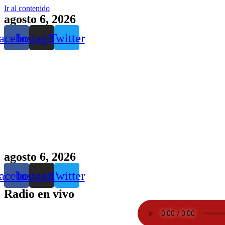
Ir al contenido
agosto 6, 2026
acebook
Instagram
Twitter
agosto 6, 2026
acebook
Instagram
Twitter
Radio en vivo