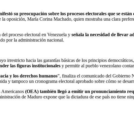
ifestó su preocupación sobre los procesos electorales que se están
e la oposición, María Corina Machado, quien mostraba una clara prefere
n del proceso electoral en Venezuela y
señala la necesidad de llevar ad
ido por la administración nacional.
 irrestricto hacia las garantías básicas de los principios democráticos
der las figuras institucionales
y permitir al pueblo venezolano contar
racia y los derechos humanos
”, finaliza el comunicado del Gobierno N
nida y tampoco un cronograma electoral aprobado sobre cómo se desarrol
dos Americanos
(OEA) también llegó a emitir un pronunciamiento res
ministración de Maduro expone que la dictadura de ese país no tiene ning